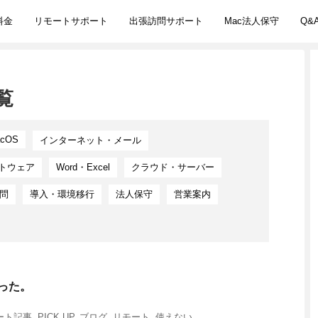
料金
リモートサポート
出張訪問サポート
Mac法人保守
Q&
覧
cOS
インターネット・メール
トウェア
Word・Excel
クラウド・サーバー
問
導入・環境移行
法人保守
営業案内
まった。
ート記事
,
PICK UP
,
ブログ
,
リモート
,
使えない