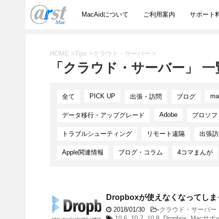
MacAidについて
ご利用案内
サポート
HOME
>
Tips
>
クラウド・サーバー
>
「クラウド・サーバー」 一
PICK UP
ma
全て
出張・訪問
ブログ
Adobe
データ移行・アップグレード
プロソフ
トラブルシューティング
リモート遠隔
出張訪
Apple関連情報
ブログ・コラム
4コマまんが
Dropboxが使えなくなってし
2018/01/30
-
クラウド・サーバー
10.6
,
10.7
,
10.8
,
Dropbox
,
Macサポ