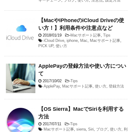
キーチェーン
,
ブログ
,
使い方
,
注意点
,
設定方法
【MacやiPhoneのiCloud Driveの使
い方！】利用条件や注意点など
2018/01/19
-
Macサポート記事
,
Tips
iCloud Drive
,
iphone
,
Mac
,
Macサポート記事
,
PICK UP
,
使い方
ApplePayの登録方法や使い方につい
て
2017/10/02
-
Tips
ApplePay
,
Macサポート記事
,
使い方
,
登録方法
【OS Sierra】MacでSiriを利用する
方法
2017/07/11
-
Tips
Macサポート記事
,
sierra
,
Siri
,
ブログ
,
使い方
,
利