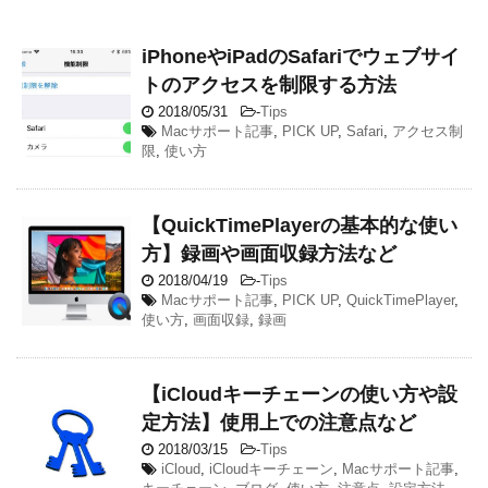
iPhoneやiPadのSafariでウェブサイ
トのアクセスを制限する方法
2018/05/31
-
Tips
Macサポート記事
,
PICK UP
,
Safari
,
アクセス制
限
,
使い方
【QuickTimePlayerの基本的な使い
方】録画や画面収録方法など
2018/04/19
-
Tips
Macサポート記事
,
PICK UP
,
QuickTimePlayer
,
使い方
,
画面収録
,
録画
【iCloudキーチェーンの使い方や設
定方法】使用上での注意点など
2018/03/15
-
Tips
iCloud
,
iCloudキーチェーン
,
Macサポート記事
,