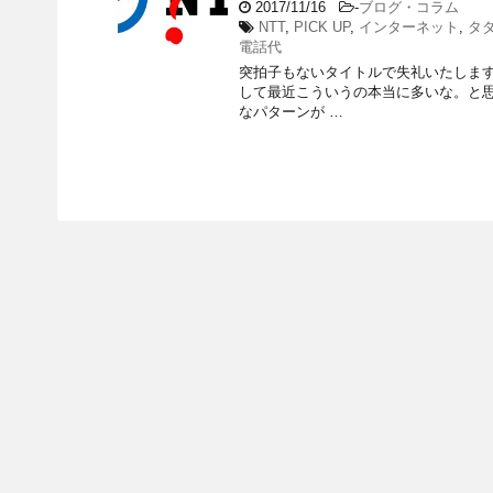
2017/11/16
-
ブログ・コラム
NTT
,
PICK UP
,
インターネット
,
タ
電話代
突拍子もないタイトルで失礼いたします
して最近こういうの本当に多いな。と思
なパターンが …