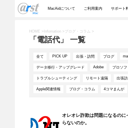
MacAidについて
ご利用案内
サポート
HOME
>
Infomation
>
ブログ・コラム
>
「電話代」 一覧
PICK UP
ma
全て
出張・訪問
ブログ
Adobe
データ移行・アップグレード
プロソフ
トラブルシューティング
リモート遠隔
出張訪
Apple関連情報
ブログ・コラム
4コマまんが
オレオレ詐欺は問題になるのに
らないのか。