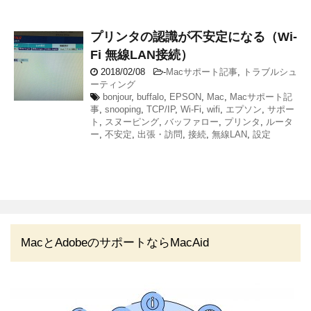
プリンタの認識が不安定になる（Wi-
Fi 無線LAN接続）
2018/02/08
-
Macサポート記事
,
トラブルシュ
ーティング
bonjour
,
buffalo
,
EPSON
,
Mac
,
Macサポート記
事
,
snooping
,
TCP/IP
,
Wi-Fi
,
wifi
,
エプソン
,
サポー
ト
,
スヌーピング
,
バッファロー
,
プリンタ
,
ルータ
ー
,
不安定
,
出張・訪問
,
接続
,
無線LAN
,
設定
MacとAdobeのサポートならMacAid